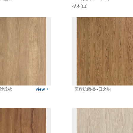
杉木(山)
-沙丘橡
view +
医疗抗菌板--日之响