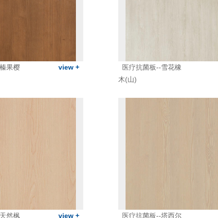
-榛果樱
view +
医疗抗菌板--雪花橡
木(山)
-天然枫
view +
医疗抗菌板--塔西尔