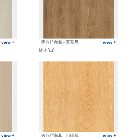
view +
医疗抗菌板--夏慕尼
view +
橡木(山)
view +
医疗抗菌板--山陵枫
view +