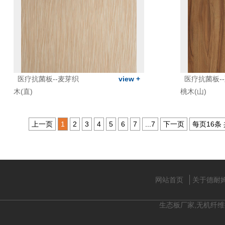
医疗抗菌板--麦芽织
view +
医疗抗菌板-
木(直)
桃木(山)
上一页
1
2
3
4
5
6
7
...7
下一页
每页16条
网站首页
关于德耐
生态板厂家,无机纤