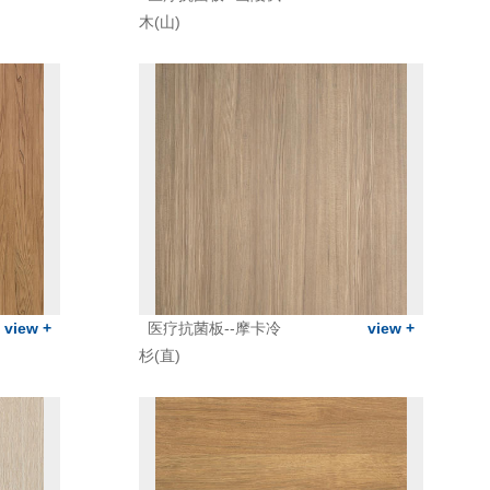
木(山)
view +
医疗抗菌板--摩卡冷
view +
杉(直)