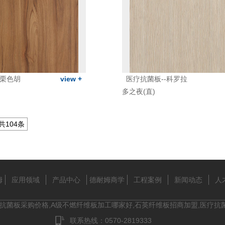
-栗色胡
view +
医疗抗菌板--科罗拉
多之夜(直)
 共
104
条
姆
应用领域
产品中心
德耐姆商学
工程案例
新闻动态
人
院
维抗菌板采购价格,A级不燃纤维板加工哪家好,石英纤维板招商加盟,医疗抗
联系热线：0570-2819333