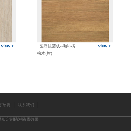
view +
医疗抗菌板--咖啡横
view +
橡木(横)
才招聘
联系我们
菌板定制防潮防霉效果